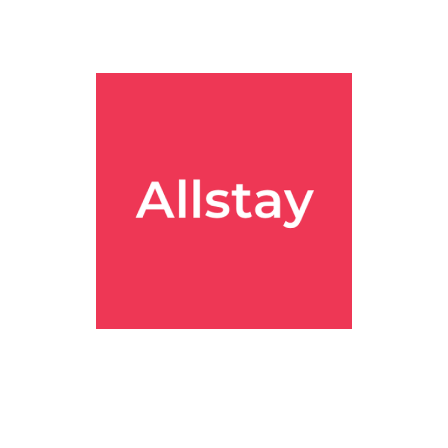
ot Spring(온야도 노노 교토 시치조 내추럴 핫 스프링)
에 묵었어요. 결론부터 
서, 체크인하고 로비부터 “아 나 일본 왔다” 감성이 바로 올라오더라
트들 기준으로는
교토역에서 걸어서 접근 가능한 거리
로 많이 언급돼요.
 날씨에 따라 갈릴 수 있겠다는 느낌이었어요.
. 후기에서 온천 만족도가 꾸준히 높게 보였고, 투숙객이 많아서 시간
실이 아담한 편
이라는 말이 꽤 자주 보였고, 저도 실제로 “일본 시
 더 중요하게 보는 분들은 만족할 확률이 높아 보였어요.
/퀸/할리우드 트윈/패밀리룸 같은 구성으로 노출돼요. 또 일부 플랜은 “N
예약처에서는 특정 날짜 기준 1박 요금이
미화 116달러부터
로도 보였
수기(단풍/벚꽃/연휴)면 마음 단단히 먹는 게 맞는 것 같아요.
. 실제 투숙 후기에서 온천이 좋았다는 언급이 많고, 여성탕 기준으로