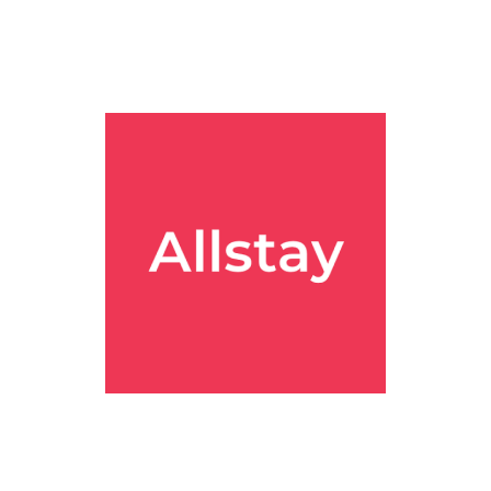
니에어포트 #트래블로지시드니 #시드니여행 #시드니호텔 #시드니숙