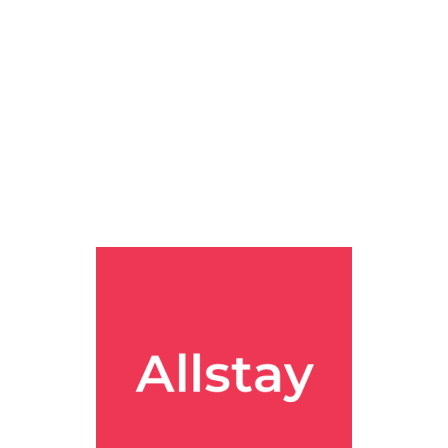
룸이 이렇게 호화스러워도 되냐며... #포시즌스호텔서울 #포시즌스서