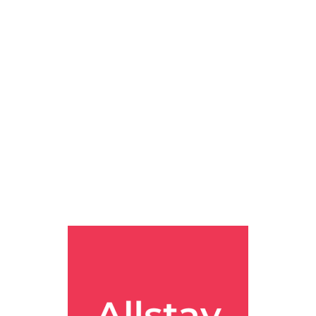
'밤 11시 우회' 단점 팩트 폭행 이케부쿠로역 꿀팁! 썬샤인 시티 프린