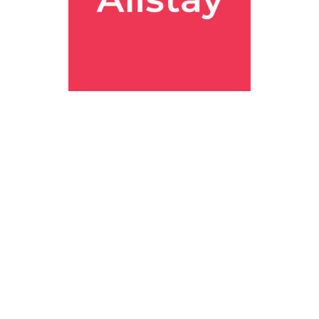
 : 서울특별시 용산구 소월로 322 요즘 재물운으로 핫한 풍수지리 명