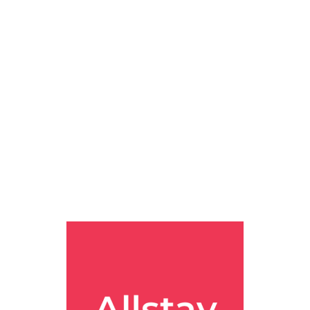
가능해요 #그랜드하얏트서울 #더테라스키친 #그랜드하얏트서울뷔페 #