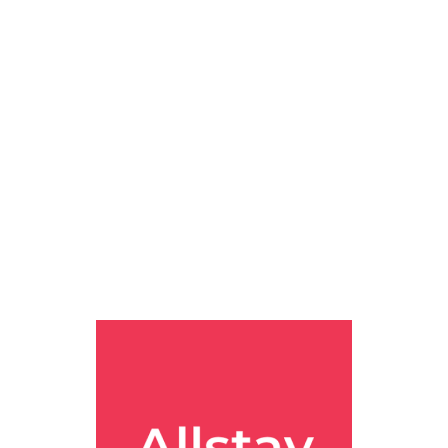
les/4NjtyNu83ZvLQ7PFtCRR5x/)) 나하로 나왔습니다. 고
더라고요. 나하에는 볼 것도 많고 맛집도 많으니까요. 오키나와에서 