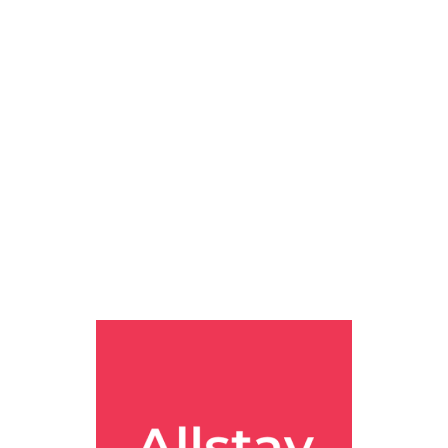
 쭉 보면서 “애들 체력 빼기엔 여기만 한 데가 없겠다 ㅋㅋ” 싶은 느
오 비치 공원
이 도보 약 10분 정도 거리로 소개되고 있었고, 타가다
같은 곳들이 검색 페이지에 같이 잡혀 있어서, 리조트 밖으로 잠깐 나가
클럽 괌에서 괌의 국제공항까지 약 2.2km로 안내됐어요. 괌 자체가
사람한테도 꽤 무난한 위치로 보였어요.
로 나이트마켓 관련 예약이나 셔틀버스 이용 정보도 보였어요. 게스트
 빡빡하게 짜기 싫은 분들은 리조트 안 서비스 데스크 활용도를 미리 
 하나만 보고 선택하는 곳이라기보다 리조트형 체류 경험을 보고 고르
졌어요. 시설 연식에 민감한 사람은 아쉬울 수 있지만, 워터파크와 
이 있으니까 날짜를 조금만 조정해도 체감 차이가 클 수 있어요. 둘째,
 시간이 길어질 가능성이 높아서, 외부 투어를 많이 넣는 일정인지 
놀기 좋은 리조트 찾는다” 할 때 존재감이 확실한 곳이었어요. 반대로