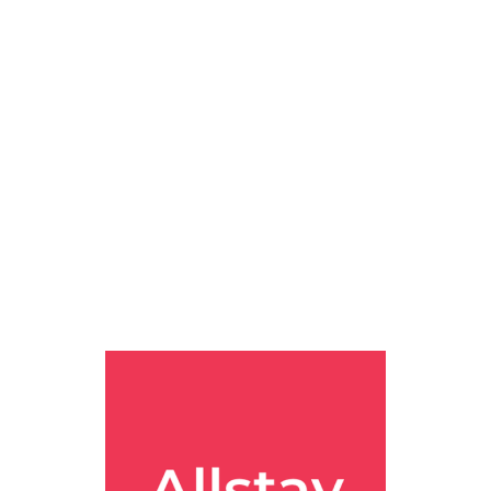
 규모와 세계적으로도 인정받고있는 멋진 공항이죠. 설레는 여행의
 예정인 분들을 위해, 인천공항 근처 숙박 BEST를 뽑아봤습니다!