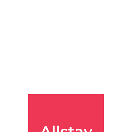
이 코스 피카소 탄생 140주년 특별전 & 두부 맛집 백년옥! 인생샷 보